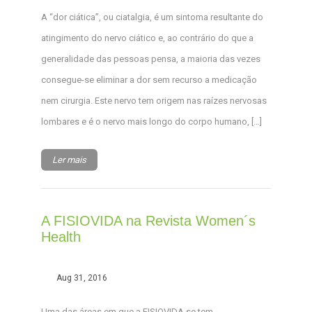
A “dor ciática”, ou ciatalgia, é um sintoma resultante do
atingimento do nervo ciático e, ao contrário do que a
generalidade das pessoas pensa, a maioria das vezes
consegue-se eliminar a dor sem recurso a medicação
nem cirurgia. Este nervo tem origem nas raízes nervosas
lombares e é o nervo mais longo do corpo humano, […]
Ler mais
A FISIOVIDA na Revista Women´s
Health
Aug 31, 2016
Uma das áreas em que a FISIOVIDA se tem