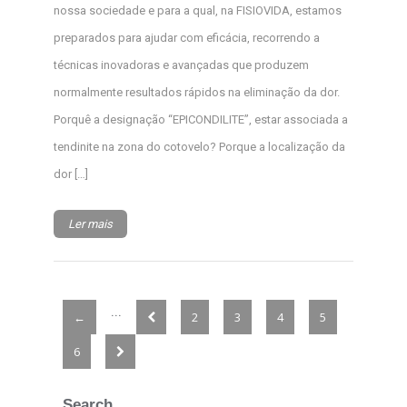
nossa sociedade e para a qual, na FISIOVIDA, estamos
preparados para ajudar com eficácia, recorrendo a
técnicas inovadoras e avançadas que produzem
normalmente resultados rápidos na eliminação da dor.
Porquê a designação “EPICONDILITE”, estar associada a
tendinite na zona do cotovelo? Porque a localização da
dor […]
Ler mais
...
←
2
3
4
5
6
Search