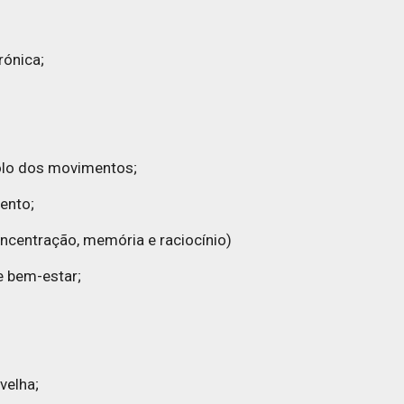
rónica;
olo dos movimentos;
ento;
oncentração, memória e raciocínio)
e bem-estar;
velha;