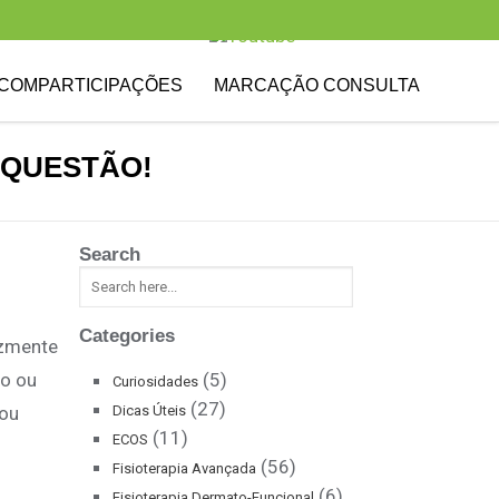
COMPARTICIPAÇÕES
MARCAÇÃO CONSULTA
 QUESTÃO!
Search
Categories
izmente
do ou
(5)
Curiosidades
(27)
 ou
Dicas Úteis
(11)
ECOS
(56)
Fisioterapia Avançada
(6)
Fisioterapia Dermato-Funcional