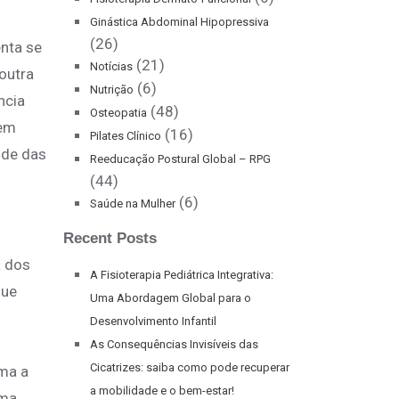
Ginástica Abdominal Hipopressiva
(26)
enta se
(21)
Notícias
outra
(6)
Nutrição
ncia
(48)
Osteopatia
 em
(16)
Pilates Clínico
úde das
Reeducação Postural Global – RPG
(44)
(6)
Saúde na Mulher
Recent Posts
a dos
A Fisioterapia Pediátrica Integrativa:
que
Uma Abordagem Global para o
Desenvolvimento Infantil
As Consequências Invisíveis das
Cicatrizes: saiba como pode recuperar
rma a
a mobilidade e o bem-estar!
uma