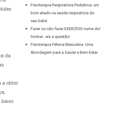
Fisioterapia Respiratória Pediátrica: um
élulas
bom aliado na saúde respiratória do
seu bebé
Fazer ou não fazer EXERCÍCIO numa dor
lombar…eis a questão!
Fisioterapia Pélvica Masculina: Uma
Abordagem para a Saúde e Bem-Estar
ca da
as
a a obter
ça,
 baixo