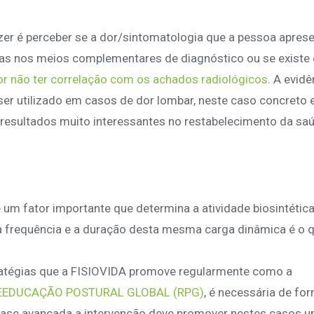
zer é perceber se a dor/sintomatologia que a pessoa apres
das nos meios complementares de diagnóstico ou se existe 
or não ter correlação com os achados radiológicos
. A evidê
ser utilizado em casos de dor lombar, neste caso concreto
 resultados muito interessantes no restabelecimento da sa
um fator importante que determina a atividade biosintétic
 a frequência e a duração desta mesma carga dinâmica é o 
tratégias que a FISIOVIDA promove regularmente como a
EEDUCAÇÃO POSTURAL GLOBAL (RPG)
, é necessária de fo
 fase avançada a intervenção deve promover nestes casos 