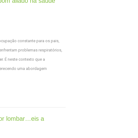
 bom aliado na saúde
eocupação constante para os pais,
enfrentam problemas respiratórios,
. É neste contexto que a
 oferecendo uma abordagem
or lombar…eis a