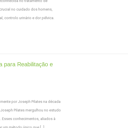
econhecida no tratamento de
crucial no cuidado dos homens,
 controlo urinário e dor pélvica.
a para Reabilitação e
almente por Joseph Pilates na década
 Joseph Pilates mergulhou no estudo
a. Esses conhecimentos, aliados à
iar um método único que […]