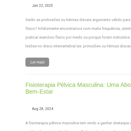
Jan 22, 2025
Serão as protrusões ou hérnias discais argumento válido para 
físico? Infelizmente encontramos com muita frequência, uten
praticar exercício físico por medo ou porque foram instruídos
lesões no disco intervertebral (ex: protusões ou hérnias discai
Ler mais
Fisioterapia Pélvica Masculina: Uma A
Bem-Estar
Aug 28, 2024
A fisioterapia pélvica masculina tem vindo a ganhar destaque