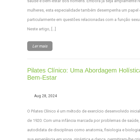
saúde e bem-estar dos homens. Embora já seja amplamente r
mulheres, esta especialidade também desempenha um papel 
particularmente em questões relacionadas com a função sexual,
Neste artigo, […]
Ler mais
Pilates Clínico: Uma Abordagem Holístic
Bem-Estar
Aug 28, 2024
O Pilates Clínico é um método de exercício desenvolvido inici
de 1920. Com uma infância marcada por problemas de saúde,
autodidata de disciplinas como anatomia, fisiologia e biologi
sua experiência em yoga, ginástica e dança, permitiram-lhe cr