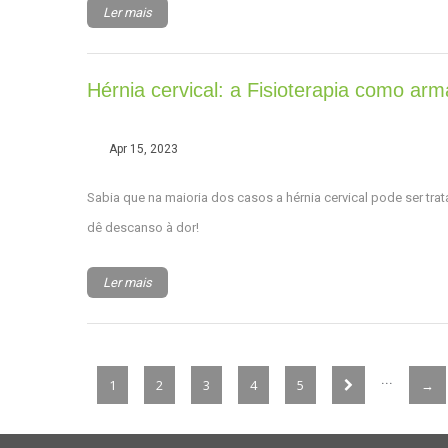
Ler mais
Hérnia cervical: a Fisioterapia como ar
Apr 15, 2023
Sabia que na maioria dos casos a hérnia cervical pode ser tra
dê descanso à dor!
Ler mais
...
1
2
3
4
5
→