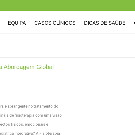
EQUIPA
CASOS CLÍNICOS
DICAS DE SAÚDE
Uma Abordagem Global
ora e abrangente no tratamento do
onais de fisioterapia com uma visão
ectos físicos, emocionais e
diátrica Integrativa? A Fisioterapia