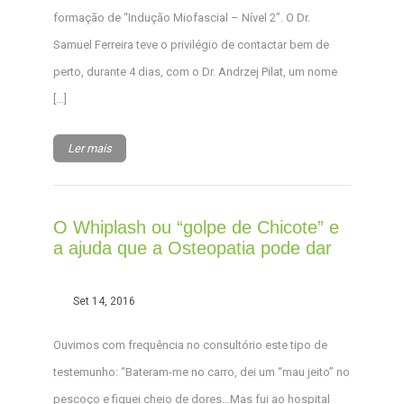
formação de “Indução Miofascial – Nível 2”. O Dr.
Samuel Ferreira teve o privilégio de contactar bem de
perto, durante 4 dias, com o Dr. Andrzej Pilat, um nome
[…]
Ler mais
O Whiplash ou “golpe de Chicote” e
a ajuda que a Osteopatia pode dar
Set 14, 2016
Ouvimos com frequência no consultório este tipo de
testemunho: “Bateram-me no carro, dei um “mau jeito” no
pescoço e fiquei cheio de dores…Mas fui ao hospital