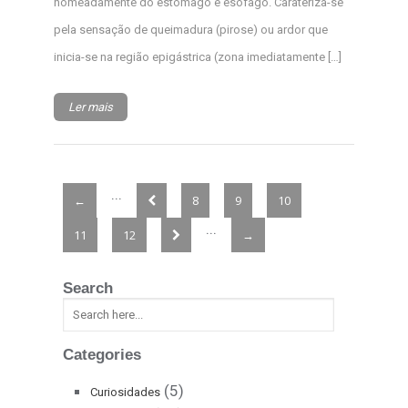
nomeadamente do estômago e esófago. Carateriza-se
pela sensação de queimadura (pirose) ou ardor que
inicia-se na região epigástrica (zona imediatamente […]
Ler mais
...
←
8
9
10
...
11
12
→
Search
Categories
(5)
Curiosidades