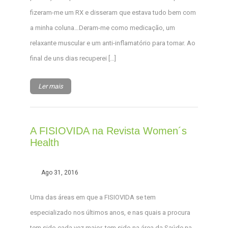
fizeram-me um RX e disseram que estava tudo bem com
a minha coluna…Deram-me como medicação, um
relaxante muscular e um anti-inflamatório para tomar. Ao
final de uns dias recuperei […]
Ler mais
A FISIOVIDA na Revista Women´s
Health
Ago 31, 2016
Uma das áreas em que a FISIOVIDA se tem
especializado nos últimos anos, e nas quais a procura
tem sido cada vez maior, tem sido na área da Saúde na