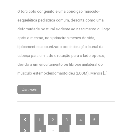
O torcicolo congénito é uma condição músculo-
esquelética pediátrica comum, descrita como uma
deformidade postural evidente ao nascimento ou logo
após o mesmo, nos primeiros meses de vida,
tipicamente caracterizado por inclinação lateral da
cabeça para um lado e rotação para o lado oposto,
devido a um encurtamento ou fibrose unilateral do
músculo esternocleidomastoideu (ECOM). Menos […]
Ler mais
1
2
3
4
5
...
10
→