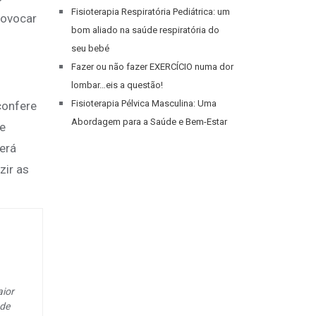
Fisioterapia Respiratória Pediátrica: um
rovocar
bom aliado na saúde respiratória do
seu bebé
Fazer ou não fazer EXERCÍCIO numa dor
lombar…eis a questão!
Fisioterapia Pélvica Masculina: Uma
confere
Abordagem para a Saúde e Bem-Estar
te
erá
zir as
aior
 de