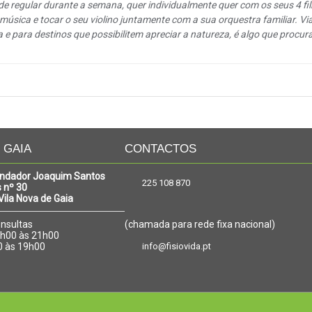
de regular durante a semana, quer individualmente quer com os seus 4 fi
música e tocar o seu violino juntamente com a sua orquestra familiar. Via
a e para destinos que possibilitem apreciar a natureza, é algo que procur
| GAIA
CONTACTOS
ndador Joaquim Santos
225 108 870
 nº 30
ila Nova de Gaia
onsultas
(chamada para rede fixa nacional)
08h00 às 21h00
0 às 19h00
info@fisiovida.pt