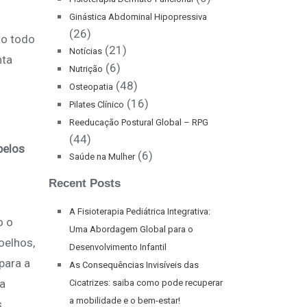
Ginástica Abdominal Hipopressiva
(26)
to todo
(21)
Notícias
nta
(6)
Nutrição
(48)
Osteopatia
(16)
Pilates Clínico
Reeducação Postural Global – RPG
(44)
pelos
(6)
Saúde na Mulher
Recent Posts
A Fisioterapia Pediátrica Integrativa:
o o
Uma Abordagem Global para o
oelhos,
Desenvolvimento Infantil
para a
As Consequências Invisíveis das
a
Cicatrizes: saiba como pode recuperar
a mobilidade e o bem-estar!
s