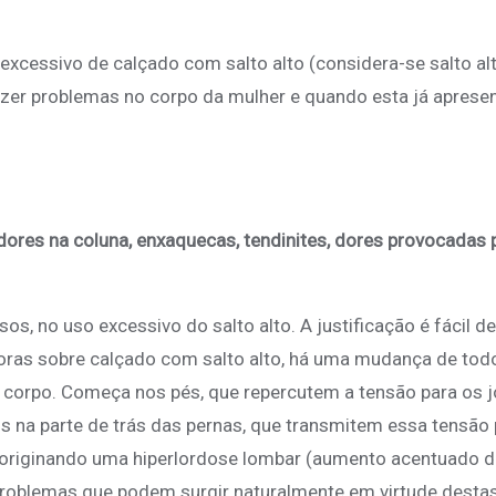
xcessivo de calçado com salto alto (considera-se salto al
azer problemas no corpo da mulher e quando esta já aprese
ores na coluna, enxaquecas, tendinites, dores provocadas 
s, no uso excessivo do salto alto. A justificação é fácil de
oras sobre calçado com salto alto, há uma mudança de tod
o corpo. Começa nos pés, que repercutem a tensão para os j
na parte de trás das pernas, que transmitem essa tensão 
 originando uma hiperlordose lombar (aumento acentuado d
 problemas que podem surgir naturalmente em virtude desta