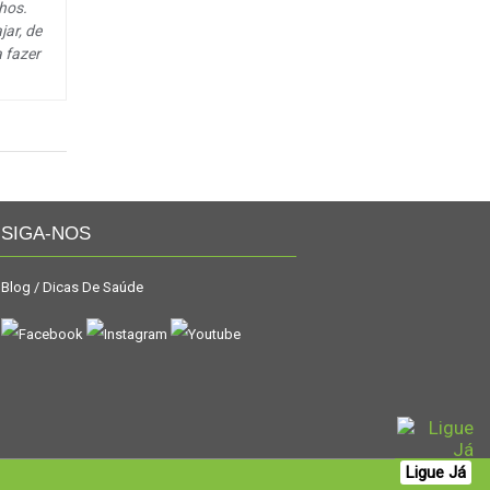
lhos.
jar, de
a fazer
SIGA-NOS
Blog / Dicas De Saúde
Ligue Já