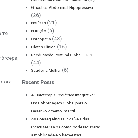
Ginástica Abdominal Hipopressiva
(26)
(21)
Notícias
(6)
Nutrição
orre
(48)
Osteopatia
(16)
Pilates Clínico
Reeducação Postural Global – RPG
fórceps,
(44)
(6)
Saúde na Mulher
otora
Recent Posts
A Fisioterapia Pediátrica Integrativa:
Uma Abordagem Global para o
Desenvolvimento Infantil
As Consequências Invisíveis das
Cicatrizes: saiba como pode recuperar
a mobilidade e o bem-estar!