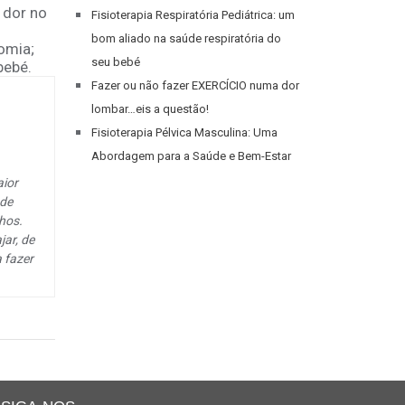
 dor no
Fisioterapia Respiratória Pediátrica: um
bom aliado na saúde respiratória do
omia;
seu bebé
bebé.
Fazer ou não fazer EXERCÍCIO numa dor
lombar…eis a questão!
Fisioterapia Pélvica Masculina: Uma
Abordagem para a Saúde e Bem-Estar
aior
 de
lhos.
jar, de
a fazer