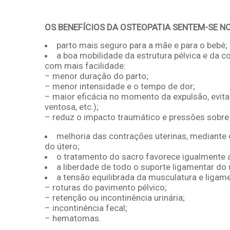
OS BENEFÍCIOS DA OSTEOPATIA SENTEM-SE NO
parto mais seguro para a mãe e para o bebé;
a boa mobilidade da estrutura pélvica e da c
com mais facilidade:
– menor duração do parto;
– menor intensidade e o tempo de dor;
– maior eficácia no momento da expulsão, evita
ventosa, etc.);
– reduz o impacto traumático e pressões sobre
melhoria das contrações uterinas, mediante 
do útero;
o tratamento do sacro favorece igualmente a
a liberdade de todo o suporte ligamentar do ú
a tensão equilibrada da musculatura e ligam
– roturas do pavimento pélvico;
– retenção ou incontinência urinária;
– incontinência fecal;
– hematomas.