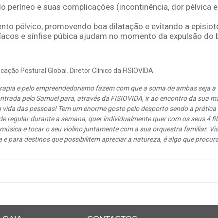
o períneo e suas complicações (incontinência, dor pélvica e
nto pélvico, promovendo boa dilatação e evitando a episiot
líacos e sínfise púbica ajudam no momento da expulsão do 
ação Postural Global. Diretor Clínico da FISIOVIDA.
oterapia e pelo empreendedorismo fazem com que a soma de ambas seja a
ntrada pelo Samuel para, através da FISIOVIDA, ir ao encontro da sua m
a vida das pessoas! Tem um enorme gosto pelo desporto sendo a prática
de regular durante a semana, quer individualmente quer com os seus 4 fi
música e tocar o seu violino juntamente com a sua orquestra familiar. Via
a e para destinos que possibilitem apreciar a natureza, é algo que procur