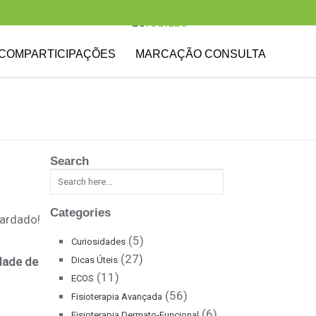
COMPARTICIPAÇÕES
MARCAÇÃO CONSULTA
Search
Categories
uardado!
(5)
Curiosidades
(27)
dade de
Dicas Úteis
(11)
ECOS
(56)
Fisioterapia Avançada
(6)
Fisioterapia Dermato-Funcional