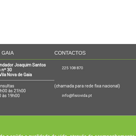
| GAIA
CONTACTOS
ndador Joaquim Santos
225 108 870
 nº 30
ila Nova de Gaia
onsultas
(chamada para rede fixa nacional)
08h00 às 21h00
0 às 19h00
info@fisiovida.pt