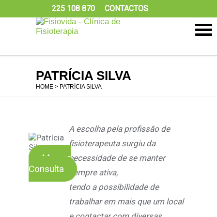
225 108 870
CONTACTOS
PATRÍCIA SILVA
HOME
> PATRÍCIA SILVA
A escolha pela profissão de
fisioterapeuta surgiu da
Marcar
necessidade de se manter
Consulta
sempre ativa,
tendo a possibilidade de
trabalhar em mais que um local
e contactar com diversas