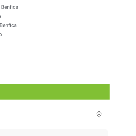
 Benfica
e
 Benfica
o