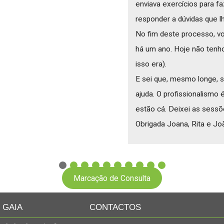
enviava exercícios para f
responder a dúvidas que lh
No fim deste processo, vol
há um ano. Hoje não tenh
isso era).
E sei que, mesmo longe, se
ajuda. O profissionalismo 
estão cá. Deixei as sess
Obrigada Joana, Rita e Jo
Marcação de Consulta
| GAIA
CONTACTOS