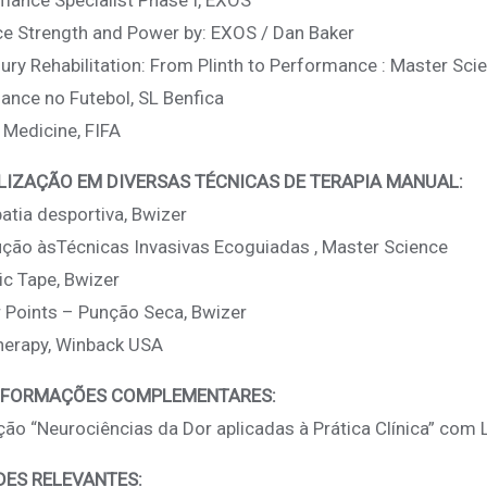
mance Specialist Phase I, EXOS
e Strength and Power by: EXOS / Dan Baker
jury Rehabilitation: From Plinth to Performance : Master Sc
ance no Futebol, SL Benfica
 Medicine, FIFA
LIZAÇÃO EM DIVERSAS TÉCNICAS DE TERAPIA MANUAL:
atia desportiva, Bwizer
ução àsTécnicas Invasivas Ecoguiadas , Master Science
c Tape, Bwizer
r Points – Punção Seca, Bwizer
herapy, Winback USA
 FORMAÇÕES COMPLEMENTARES:
ão “Neurociências da Dor aplicadas à Prática Clínica” com
DES RELEVANTES: