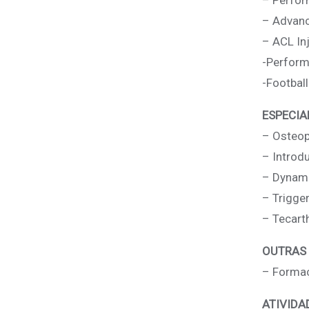
– Perfor
– Advanc
– ACL In
-Perform
-Football
ESPECIA
– Osteop
– Introd
– Dynami
– Trigge
– Tecart
OUTRAS
– Formaç
ATIVIDA