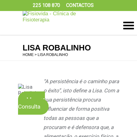
225 108 870
CONTACTOS
LISA ROBALINHO
HOME
> LISA ROBALINHO
“A persistência é o caminho para
o êxito”, isto define a Lisa. Com a
Marcar
sua persistência procura
Consulta
influenciar de forma positiva
todas as pessoas que a
procuram e é defensora que, a
alimentação, o exercício físico, a