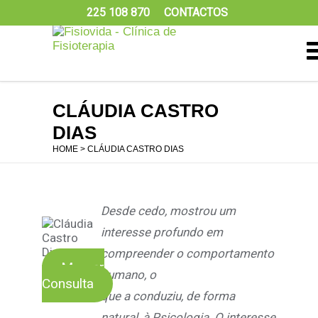
225 108 870
CONTACTOS
CLÁUDIA CASTRO
DIAS
HOME
> CLÁUDIA CASTRO DIAS
Desde cedo, mostrou um
interesse profundo em
compreender o comportamento
Marcar
humano, o
Consulta
que a conduziu, de forma
natural, à Psicologia. O interesse