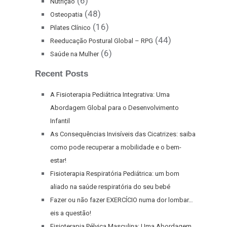
(6)
Nutrição
(48)
Osteopatia
(16)
Pilates Clínico
(44)
Reeducação Postural Global – RPG
(6)
Saúde na Mulher
Recent Posts
A Fisioterapia Pediátrica Integrativa: Uma
Abordagem Global para o Desenvolvimento
Infantil
As Consequências Invisíveis das Cicatrizes: saiba
como pode recuperar a mobilidade e o bem-
estar!
Fisioterapia Respiratória Pediátrica: um bom
aliado na saúde respiratória do seu bebé
Fazer ou não fazer EXERCÍCIO numa dor lombar…
eis a questão!
Fisioterapia Pélvica Masculina: Uma Abordagem