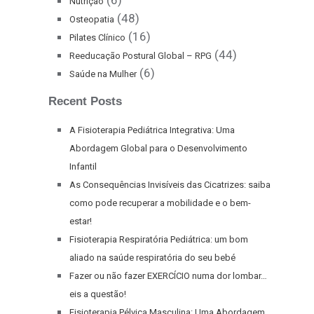
(6)
Nutrição
(48)
Osteopatia
(16)
Pilates Clínico
(44)
Reeducação Postural Global – RPG
(6)
Saúde na Mulher
Recent Posts
A Fisioterapia Pediátrica Integrativa: Uma
Abordagem Global para o Desenvolvimento
Infantil
As Consequências Invisíveis das Cicatrizes: saiba
como pode recuperar a mobilidade e o bem-
estar!
Fisioterapia Respiratória Pediátrica: um bom
aliado na saúde respiratória do seu bebé
Fazer ou não fazer EXERCÍCIO numa dor lombar…
eis a questão!
Fisioterapia Pélvica Masculina: Uma Abordagem